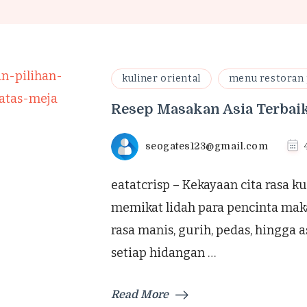
kuliner oriental
menu restoran
Resep Masakan Asia Terbai
seogates123@gmail.com
eatatcrisp – Kekayaan cita rasa k
memikat lidah para pencinta maka
rasa manis, gurih, pedas, hingg
setiap hidangan …
Read More